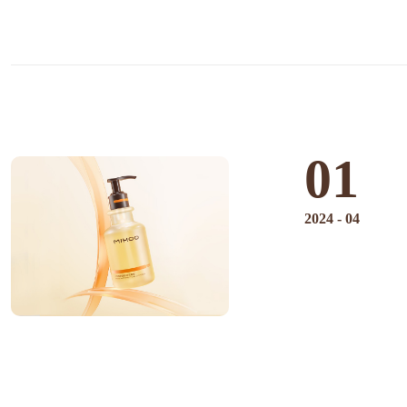
01
2024
-
04