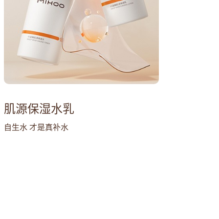
肌源保湿水乳
自生水 才是真补水