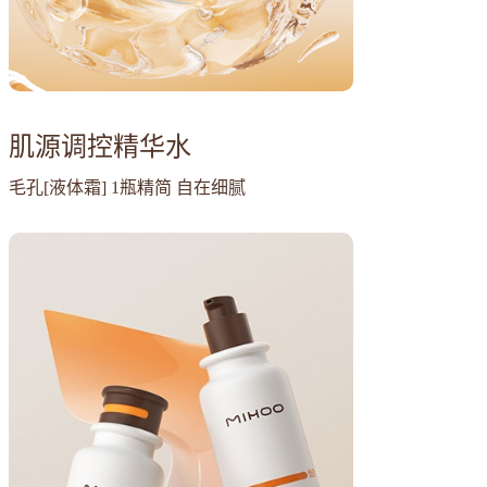
肌源调控精华水
毛孔[液体霜] 1瓶精简 自在细腻