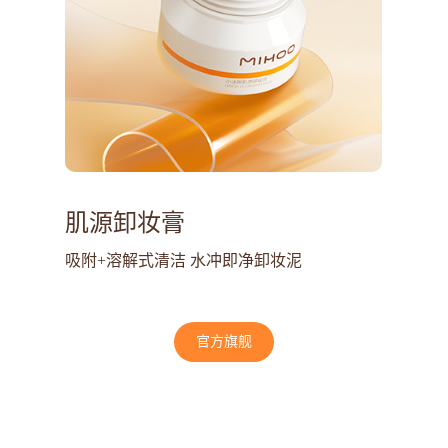
肌源卸妆膏
吸附+溶解式清洁 水冲即净卸妆泥
官方旗舰