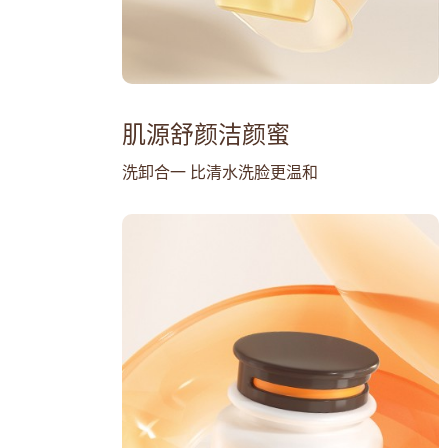
肌源舒颜洁颜蜜
洗卸合一 比清水洗脸更温和