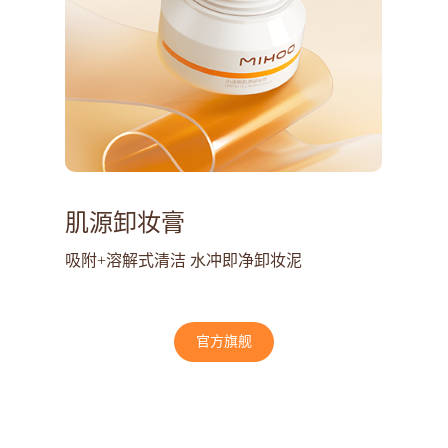
肌源卸妆膏
吸附+溶解式清洁 水冲即净卸妆泥
官方旗舰