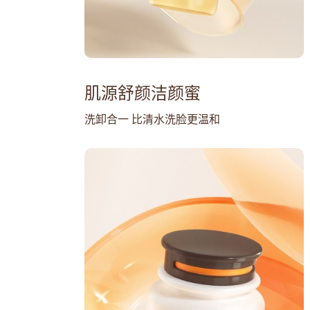
肌源舒颜洁颜蜜
洗卸合一 比清水洗脸更温和