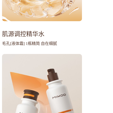
肌源调控精华水
毛孔[液体霜] 1瓶精简 自在细腻