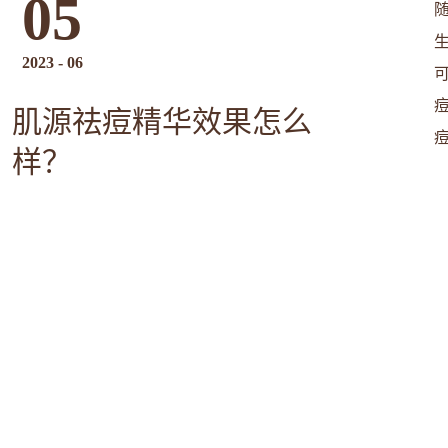
05
2023
-
06
肌源祛痘精华效果怎么
样？