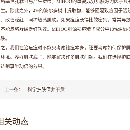
脂堵塞毛孔就容易产生痘痘。MIHOO的重要成分肌肤源力因子
产生。除此之外，4%的波尔多树叶提取物，能够阻隔致痘因子活
三、改善泛红，呵护敏感肌肤。如果痘痘长得比较密集，常常导
时不能忽略舒缓泛红功效。MIHOO肌源祛痘精华成分中10%油
肌肤。
总之，我们在治痘痘时不能只考虑祛痘本身，还要考虑如何保护肌
的环境。养好肌肤底子，能够解决许多肌肤问题。我们在选择护
够达到事半功倍的效果。
上一条：
科学护肤保养干货
相关动态