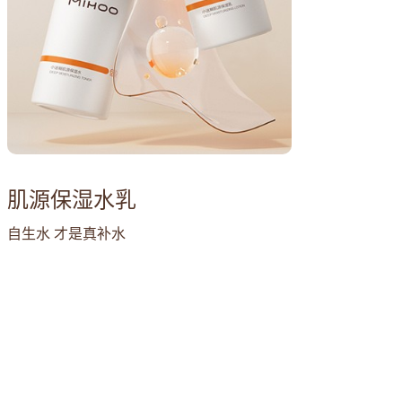
肌源保湿水乳
自生水 才是真补水