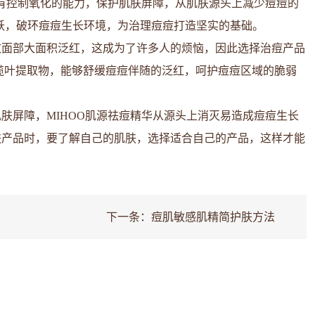
具有控制氧化的能力，保护肌肤屏障，从肌肤源头上减少痘痘的
跃，破环痘痘生长环境，为治理痘痘打造坚实的基础。
致面部大面积泛红，这成为了许多人的烦恼，因此选择治痘产品
橄榄叶提取物，能够舒缓痘痘伴随的泛红，呵护痘痘区域的脆弱
肤屏障，MIHOO肌源祛痘精华从源头上消灭易造成痘痘生长
肤产品时，要了解自己的肌肤，选择适合自己的产品，这样才能
下一条：
痘肌敏感肌精简护肤方法