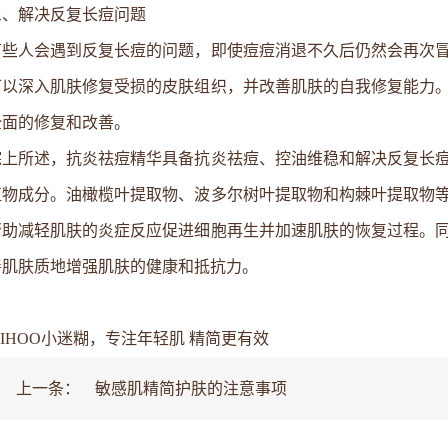
三、解决反复长痘问题
有些人会遇到反复长痘的问题，即使痘痘消退不久后仍然会再次
可以深入肌肤修复受损的皮肤组织，并改善肌肤的自我修复能力
全面的修复和改善。
综上所述，抗炎祛痘精华具备抗炎祛痘、控油维稳和解决反复长
植物成分。油橄榄叶提取物、波多尔树叶提取物和构棘叶提取物
帮助减轻肌肤的炎症反应促进细胞再生并加速肌肤的恢复过程。
善肌肤质地增强肌肤的健康和抵抗力。
MIHOO小迷糊，专注年轻肌 精简更有效
上一条：
敏感肌精简护肤的注意事项