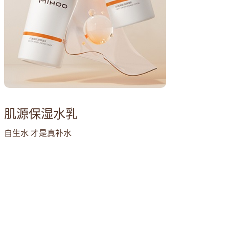
肌源保湿水乳
自生水 才是真补水