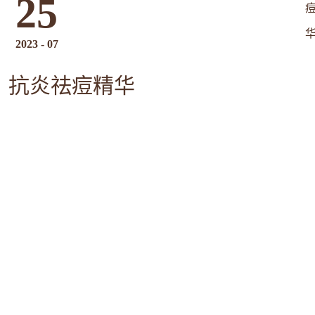
25
2023
-
07
抗炎祛痘精华