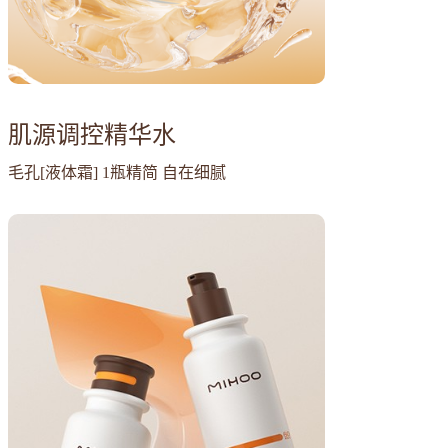
肌源调控精华水
毛孔[液体霜] 1瓶精简 自在细腻