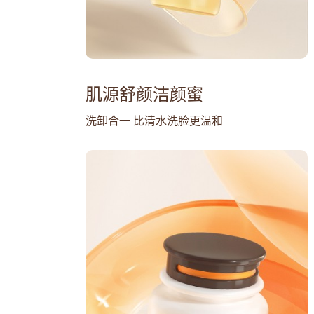
肌源舒颜洁颜蜜
洗卸合一 比清水洗脸更温和