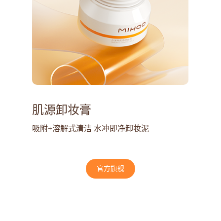
肌源卸妆膏
吸附+溶解式清洁 水冲即净卸妆泥
官方旗舰