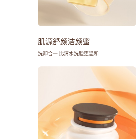
肌源舒颜洁颜蜜
洗卸合一 比清水洗脸更温和