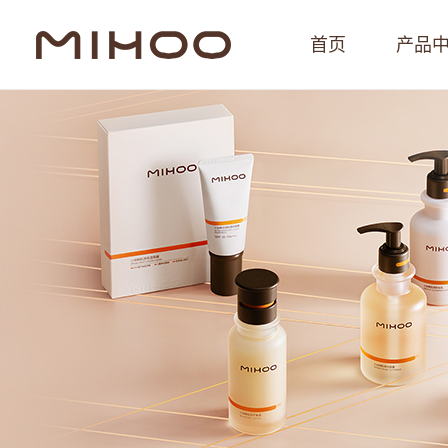
首页
产品