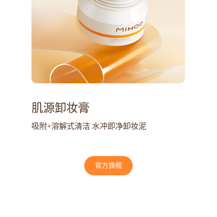
肌源卸妆膏
吸附+溶解式清洁 水冲即净卸妆泥
官方旗舰