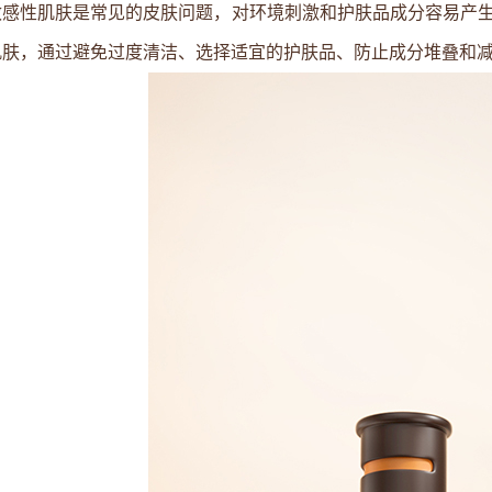
敏感性肌肤是常见的皮肤问题，对环境刺激和护肤品成分容易产
肌肤，通过避免过度清洁、选择适宜的护肤品、防止成分堆叠和