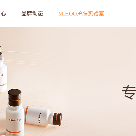
中心
品牌动态
MIHOO护肤实验室