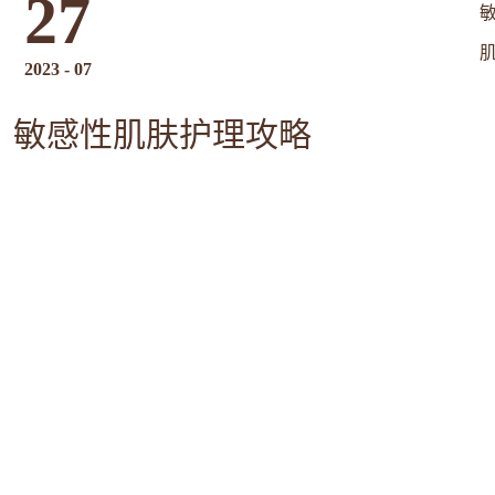
27
2023
-
07
敏感性肌肤护理攻略