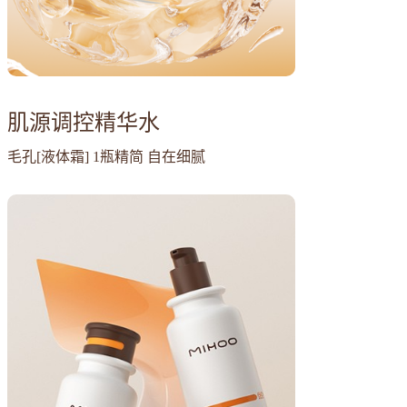
肌源调控精华水
毛孔[液体霜] 1瓶精简 自在细腻