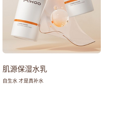
肌源保湿水乳
自生水 才是真补水