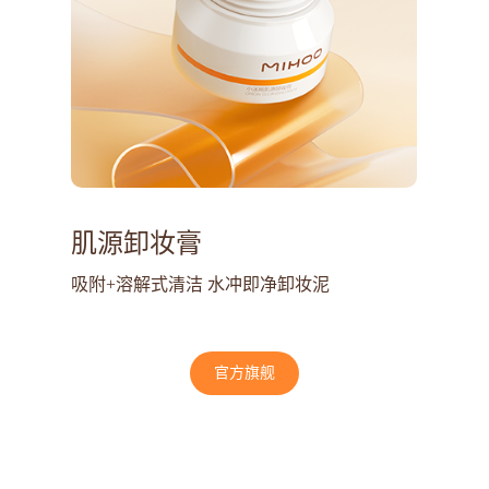
肌源卸妆膏
吸附+溶解式清洁 水冲即净卸妆泥
官方旗舰