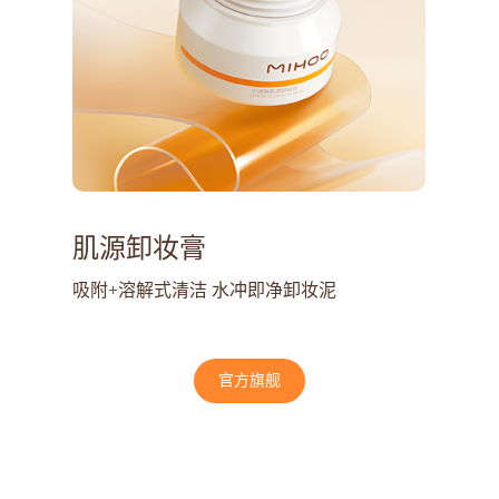
肌源卸妆膏
吸附+溶解式清洁 水冲即净卸妆泥
官方旗舰