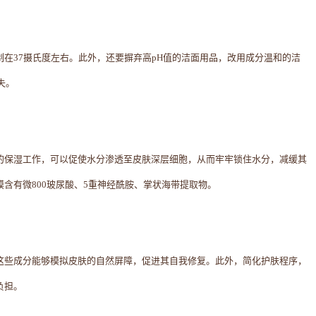
在37摄氏度左右。此外，还要摒弃高pH值的洁面用品，改用成分温和的洁
失。
的保湿工作，可以促使水分渗透至皮肤深层细胞，从而牢牢锁住水分，减缓其
含有微800玻尿酸、5重神经酰胺、掌状海带提取物。
这些成分能够模拟皮肤的自然屏障，促进其自我修复。此外，简化护肤程序，
负担。