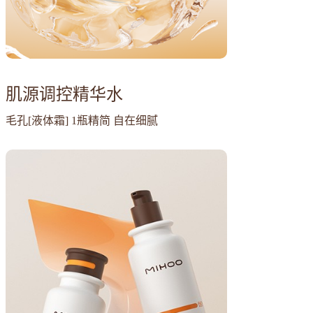
肌源调控精华水
毛孔[液体霜] 1瓶精简 自在细腻