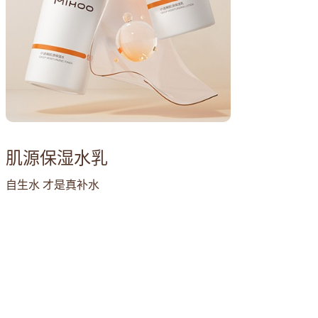
肌源保湿水乳
自生水 才是真补水