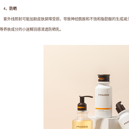
4、防晒
紫外线照射可能加剧皮肤屏障受损，导致神经酰胺和不饱和脂肪酸的生成减少
等养肤成分的小迷糊羽感清透防晒乳。