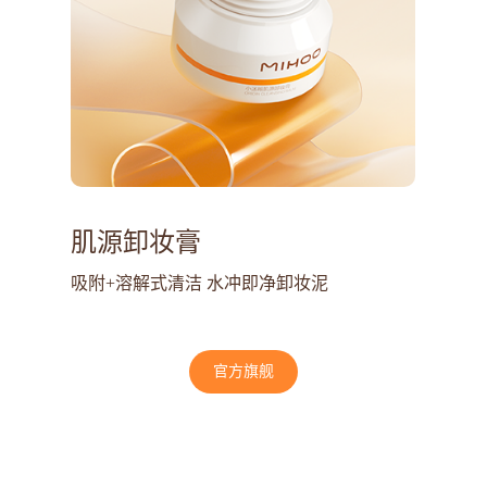
肌源卸妆膏
吸附+溶解式清洁 水冲即净卸妆泥
官方旗舰