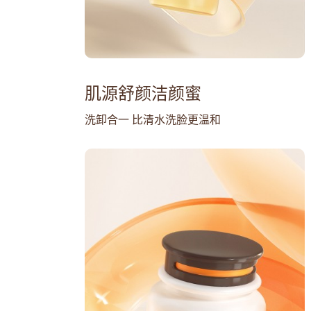
肌源舒颜洁颜蜜
洗卸合一 比清水洗脸更温和