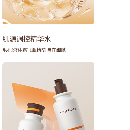
肌源调控精华水
毛孔[液体霜] 1瓶精简 自在细腻