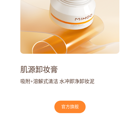
肌源卸妆膏
吸附+溶解式清洁 水冲即净卸妆泥
官方旗舰