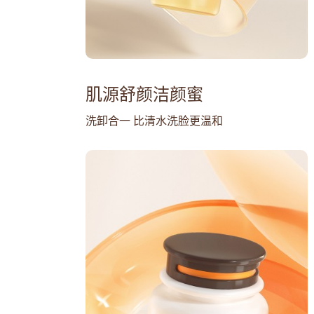
肌源舒颜洁颜蜜
洗卸合一 比清水洗脸更温和