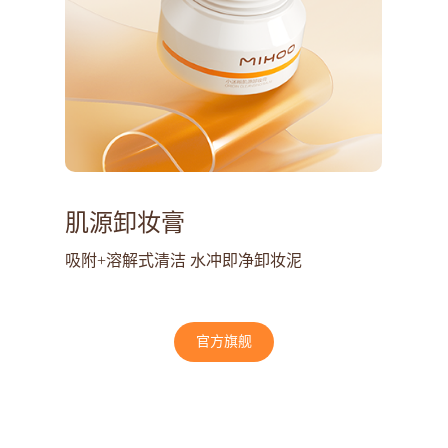
肌源卸妆膏
吸附+溶解式清洁 水冲即净卸妆泥
官方旗舰