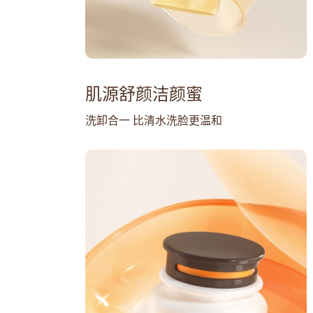
肌源舒颜洁颜蜜
洗卸合一 比清水洗脸更温和