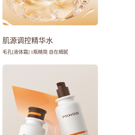
肌源调控精华水
毛孔[液体霜] 1瓶精简 自在细腻