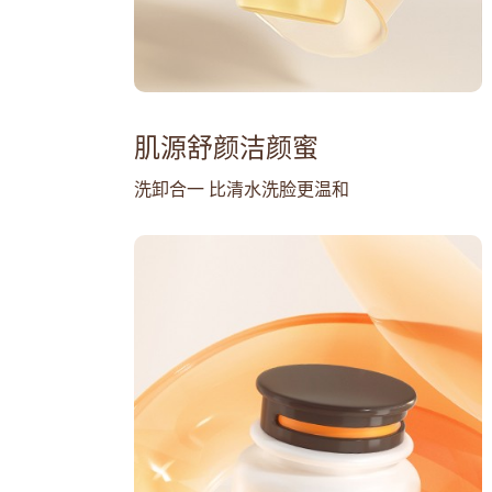
肌源舒颜洁颜蜜
洗卸合一 比清水洗脸更温和