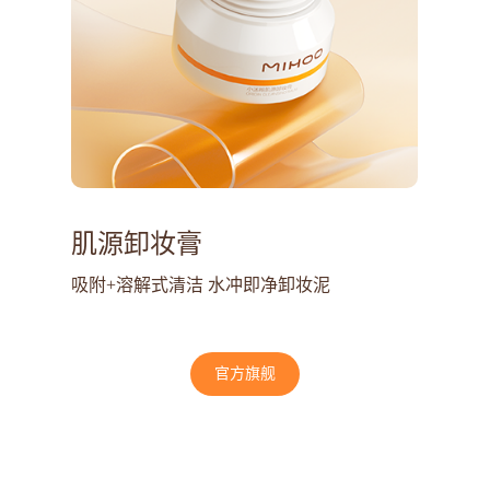
肌源卸妆膏
吸附+溶解式清洁 水冲即净卸妆泥
官方旗舰