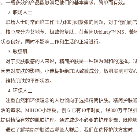
肤。一瓶多效的产品能够满足他们的基本需求，简单而有效。
2. 职场人士
职场人士时常面临工作压力和时间紧张的问题，对于他们而
乳，核心成分为艾地苯、极致修复肽、苜蓝因Urbluray™ MS
肤状态良好，同时不影响工作和生活的正常进行。
3. 敏感肌
对于皮肤敏感的人来说，精简护肤是一种较为温和的选择。
部因素对皮肤的影响。小迷糊拒绝FDA致敏成分，敏肌实测可安
感，维持肌肤的平衡状态。
4. 环保人士
注重自然和环保理念的人也倾向于选择精简护肤。精简护肤
生活的追求。MIHOO小迷糊，创立已有10年时间，经800万年
肌提供精简有效的肌肤护理。通过减少不必要的护理步骤，既能
通过了解精简护肤适合哪些人群后，我们在选择护肤方案时