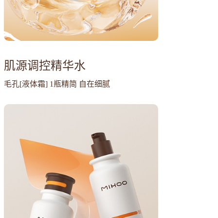
肌源调控精华水
毛孔[液体霜] 1瓶精简 自在细腻