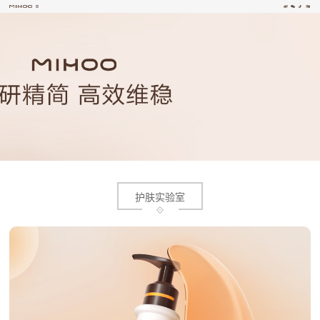
护肤实验室